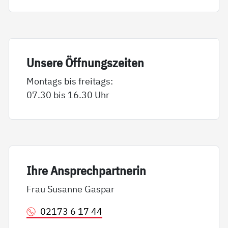
Un­se­re Öff­nungs­zei­ten
Montags bis freitags:
07.30 bis 16.30 Uhr
Ih­re An­sp­rech­part­ne­rin
Frau Susanne Gaspar
02173 6 17 44