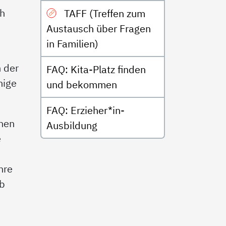
ch
TAFF (Treffen zum
Austausch über Fragen
in Familien)
n der
FAQ: Kita-Platz finden
nige
und bekommen
FAQ: Erzieher*in-
enen
Ausbildung
e
hre
rb