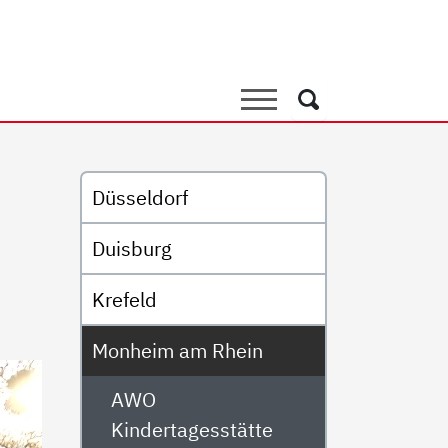
tagesstätte Baumberger Pä
Suche
Suche
Untermenü
Düsseldorf
Duisburg
Krefeld
Monheim am Rhein
AWO
Kindertagesstätte