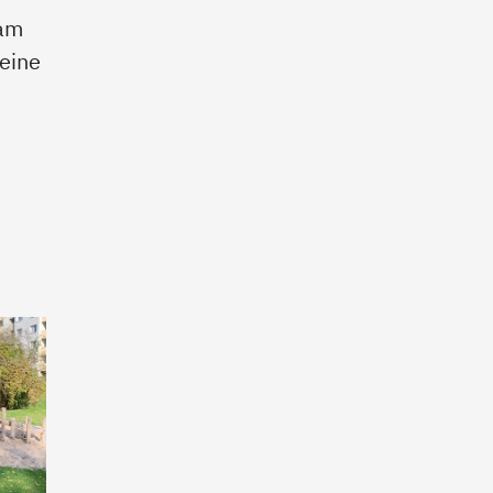
eam
eine
r