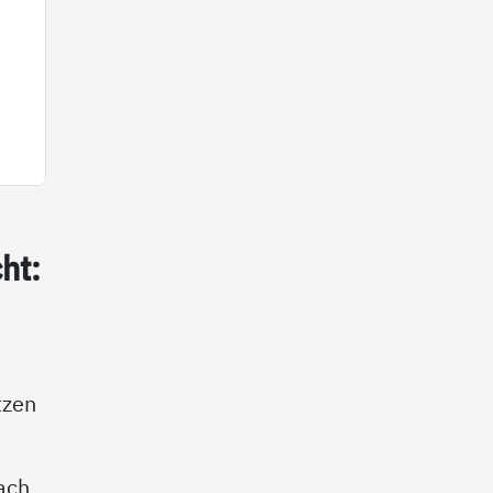
ht:
tzen
ach