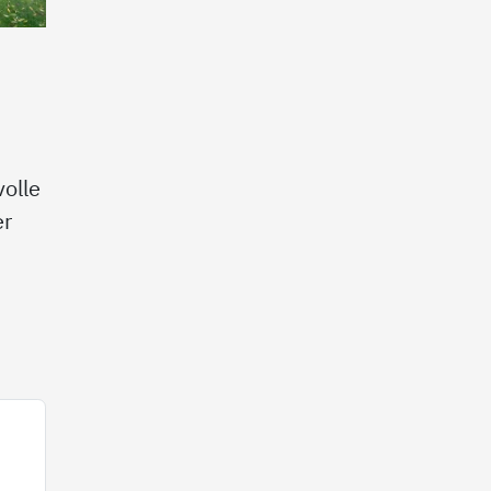
olle
er