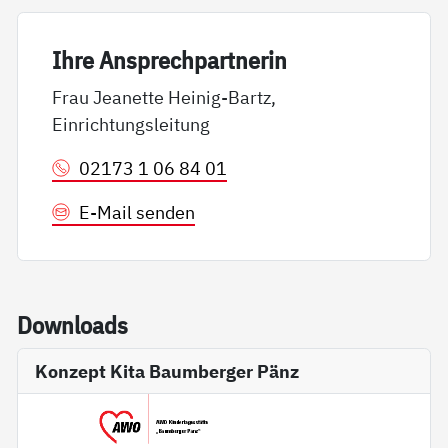
Ih­re An­sp­rech­part­ne­rin
Frau Jeanette Heinig-Bartz,
Einrichtungsleitung
02173 1 06 84 01
E-Mail senden
Down­loads
Konzept Kita Baumberger Pänz