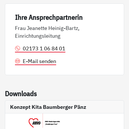
Ih­re An­sp­rech­part­ne­rin
Frau Jeanette Heinig-Bartz,
Einrichtungsleitung
02173 1 06 84 01
E-Mail senden
Down­loads
Konzept Kita Baumberger Pänz