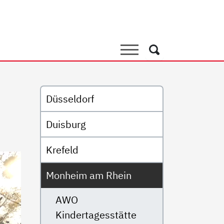
nzentrum Kita Kunterbunt
Suche
Suche
Untermenü
Düsseldorf
Duisburg
Krefeld
Monheim am Rhein
AWO
Kindertagesstätte