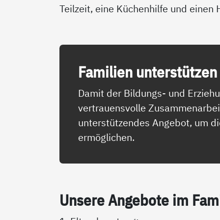
Teilzeit, eine Küchenhilfe und einen 
Fa­mi­li­en un­ter­stüt­zen
Damit der Bildungs- und Erziehu
vertrauensvolle Zusammenarbeit m
unterstützendes Angebot, um die
ermöglichen.
Un­se­re An­ge­bo­te im Fa­mi