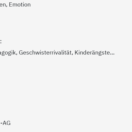
ten, Emotion
:
gogik, Geschwisterrivalität, Kinderängste…
e-AG