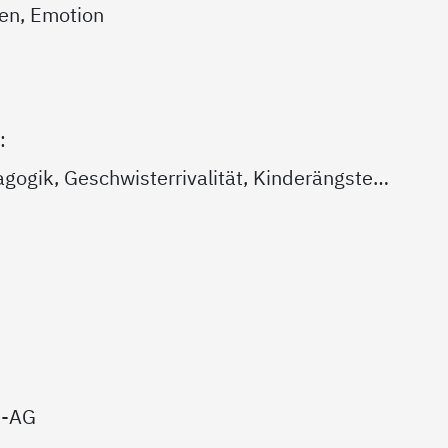
ten, Emotion
:
gogik, Geschwisterrivalität, Kinderängste…
e-AG