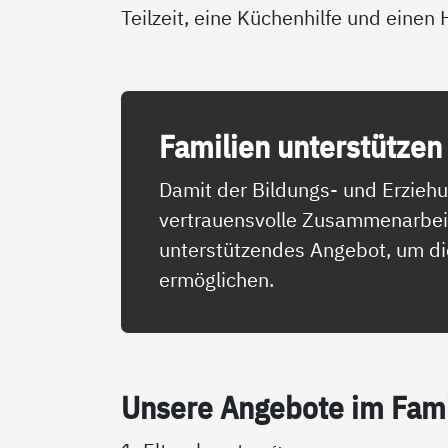
Teilzeit, eine Küchenhilfe und einen 
Fa­mi­li­en un­ter­stüt­zen
Damit der Bildungs- und Erziehu
vertrauensvolle Zusammenarbeit m
unterstützendes Angebot, um die
ermöglichen.
Un­se­re An­ge­bo­te im Fa­mi