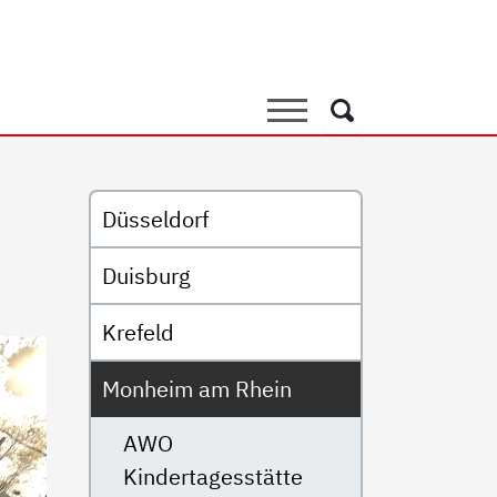
nzentrum Kita Kunterbunt
Suche
Suche
Untermenü
Düsseldorf
Duisburg
Krefeld
Monheim am Rhein
AWO
Kindertagesstätte