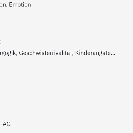
ten, Emotion
:
gogik, Geschwisterrivalität, Kinderängste…
e-AG