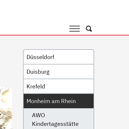
nzentrum Kita Kunterbunt
Suche
Suche
Untermenü
Düsseldorf
Duisburg
Krefeld
Monheim am Rhein
AWO
Kindertagesstätte