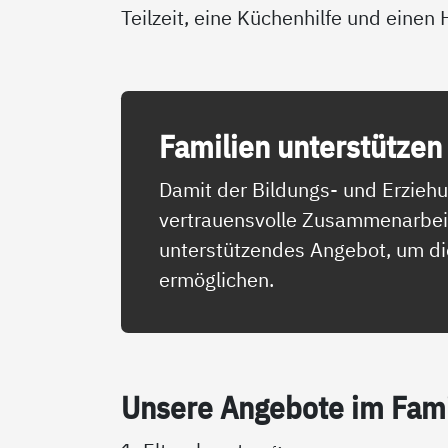
Teilzeit, eine Küchenhilfe und einen 
Fa­mi­li­en un­ter­stüt­zen
Damit der Bildungs- und Erziehu
vertrauensvolle Zusammenarbeit m
unterstützendes Angebot, um die
ermöglichen.
Un­se­re An­ge­bo­te im Fa­mi