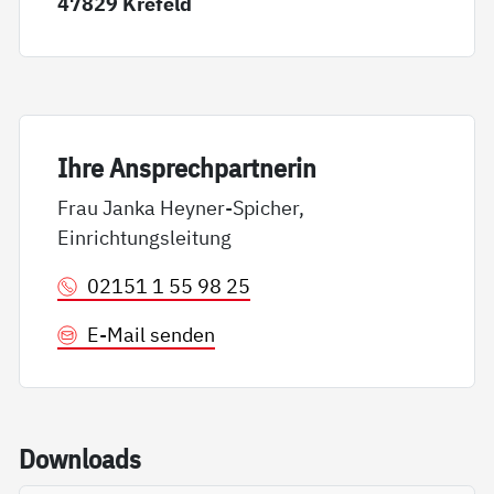
47829 Krefeld
Ih­re An­sp­rech­part­ne­rin
Frau Janka Heyner-Spicher,
Einrichtungsleitung
02151 1 55 98 25
E-Mail senden
Down­loads