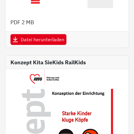
PDF
2 MB
Datei herunterladen
Konzept Kita SieKids RailKids