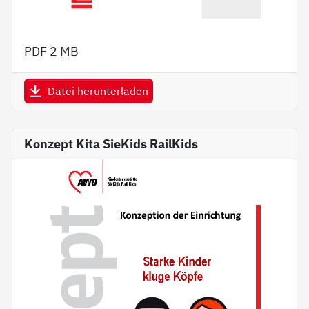
PDF
2 MB
Datei herunterladen
Konzept Kita SieKids RailKids