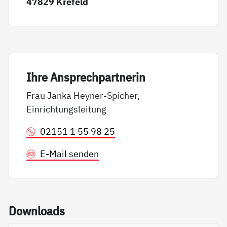
47829 Krefeld
Ih­re An­sp­rech­part­ne­rin
Frau Janka Heyner-Spicher,
Einrichtungsleitung
02151 1 55 98 25
E-Mail senden
Down­loads