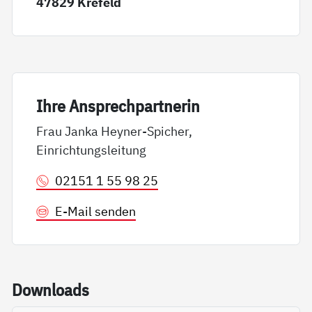
47829 Krefeld
Ih­re An­sp­rech­part­ne­rin
Frau Janka Heyner-Spicher,
Einrichtungsleitung
02151 1 55 98 25
E-Mail senden
Down­loads