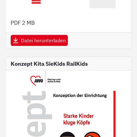
PDF
2 MB
Datei herunterladen
Konzept Kita SieKids RailKids