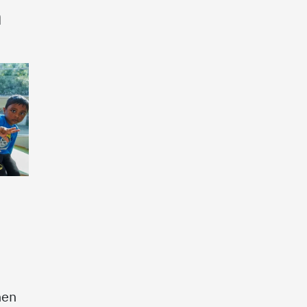
n
nen