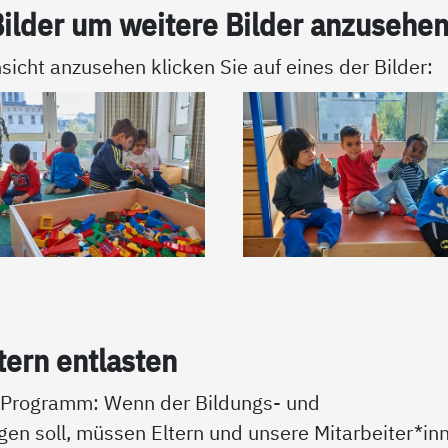
il­der um wei­te­re Bil­der an­zu­se­he
sicht anzusehen klicken Sie auf eines der Bilder:
­tern ent­las­ten
t Programm: Wenn der Bildungs- und
ngen soll, müssen Eltern und unsere Mitarbeiter*in