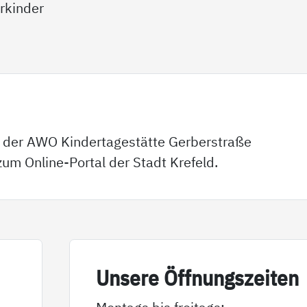
rkinder
n der AWO Kindertagestätte Gerberstraße
um Online-Portal der Stadt Krefeld.
Un­se­re Öff­nungs­zei­ten