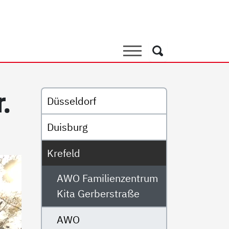
nzentrum Kita Gerberstraß
Suche
Suche
Untermenü
r.
Düsseldorf
Duisburg
Krefeld
AWO Familienzentrum
Kita Gerberstraße
AWO