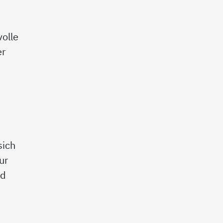
olle
er
sich
ur
nd