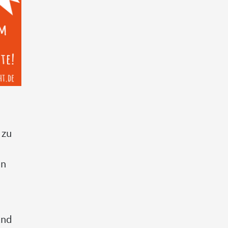
 zu
en
and