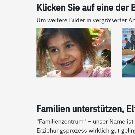
Kli­cken Sie auf ei­ne der B
Um weitere Bilder in vergrößerter An
Fa­mi­li­en un­ter­stüt­zen, El
"Familienzentrum“ – unser Name is
Erziehungsprozess wirklich gut geli