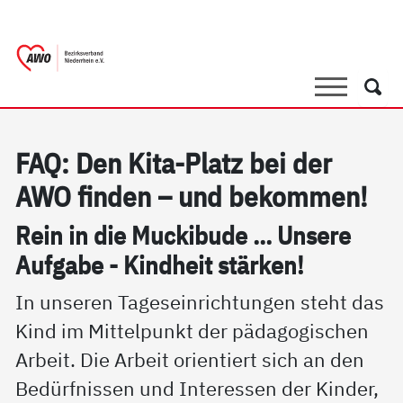
springen
AWO Bezirksverband Niederrhein e.V. 
Link zu Home
Suche
Such
FAQ: Den Ki­ta-Platz bei der
AWO fin­den – und be­kom­men!
Rein in die Mu­cki­bu­de ... Un­se­re
Auf­ga­be - Kind­heit stär­ken!
In unseren Tageseinrichtungen steht das
Kind im Mittelpunkt der pädagogischen
Arbeit. Die Arbeit orientiert sich an den
Bedürfnissen und Interessen der Kinder,