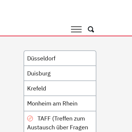
latz finden und bekommen
Suche
Suche
Untermenü
Düsseldorf
Duisburg
Krefeld
Monheim am Rhein
TAFF (Treffen zum
Austausch über Fragen