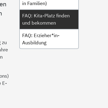
sen
in Familien)
m
FAQ: Kita-Platz finden
und bekommen
FAQ: Erzieher*in-
g zu
Ausbildung
ahre
rn
ons)
e E-