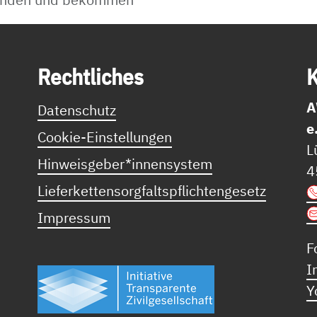
Recht­li­ches
K
A
Datenschutz
e
Cookie-Einstellungen
L
Hinweisgeber*innensystem
4
Lieferkettensorgfaltspflichtengesetz
Impressum
F
I
Y