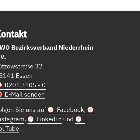
on­takt
WO Bezirksverband Niederrhein
.V.
ützowstraße 32
5141 Essen
0201 3105 - 0
E-Mail senden
olgen Sie uns auf
Facebook
,
nstagram
,
LinkedIn
und
ouTube
.