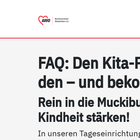
AWO Bezirksverband Niede
Link zu Home
FAQ: Den Ki­ta-
den – und be­k
Rein in die Mu­cki­bu­
Kind­heit stär­ken!
In unseren Tageseinrichtung