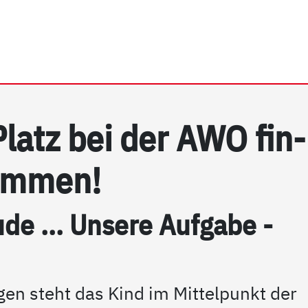
rrhein e.V. | FAQ: Kita-P
Platz bei der AWO fin­
om­men!
de ... Un­se­re Auf­ga­be -
en steht das Kind im Mittelpunkt der