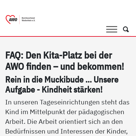
springen
AWO Bezirksverband Niederrhein e.V. 
Link zu Home
Suche
Such
FAQ: Den Ki­ta-Platz bei der
AWO fin­den – und be­kom­men!
Rein in die Mu­cki­bu­de ... Un­se­re
Auf­ga­be - Kind­heit stär­ken!
In unseren Tageseinrichtungen steht das
Kind im Mittelpunkt der pädagogischen
Arbeit. Die Arbeit orientiert sich an den
Bedürfnissen und Interessen der Kinder,