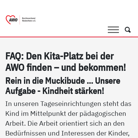
springen
AWO Bezirksverband Niederrhein e.V. 
Link zu Home
Suche
Such
FAQ: Den Ki­ta-Platz bei der
AWO fin­den – und be­kom­men!
Rein in die Mu­cki­bu­de ... Un­se­re
Auf­ga­be - Kind­heit stär­ken!
In unseren Tageseinrichtungen steht das
Kind im Mittelpunkt der pädagogischen
Arbeit. Die Arbeit orientiert sich an den
Bedürfnissen und Interessen der Kinder,