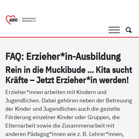
springen
AWO Bezirksverband Niederrhein e.V. 
Link zu Home
Suche
Such
FAQ: Er­zie­her*in-Aus­bil­dung
Rein in die Mu­cki­bu­de ... Ki­ta sucht
Kräf­te – Jetzt Er­zie­her*in wer­den!
Erzieher*innen arbeiten mit Kindern und
Jugendlichen. Dabei gehören neben der Betreuung
der Kinder und Jugendlichen auch die gezielte
Förderung einzelner Kinder oder Gruppen, die
Elternarbeit sowie die Zusammenarbeit mit
anderen Pädagog*innen wie z. B. Lehrer*innen,