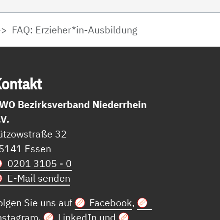
FAQ: Erzieher*in-Ausbildung
on­takt
WO Bezirksverband Niederrhein
.V.
ützowstraße 32
5141 Essen
0201 3105 - 0
E-Mail senden
olgen Sie uns auf
Facebook
,
nstagram
,
LinkedIn
und