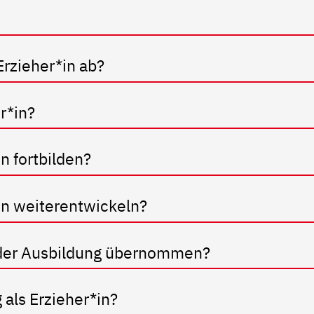
Erzieher*in ab?
er*in?
n fortbilden?
in weiterentwickeln?
h der Ausbildung übernommen?
 als Erzieher*in?