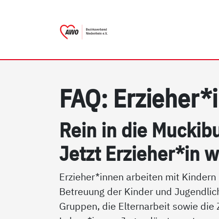
AWO Bezirksverband Nieder
Link zu Home
FAQ: Er­zie­her*
Rein in die Mu­cki­bu
Jetzt Er­zie­her*in 
Erzieher*innen arbeiten mit Kinder
Betreuung der Kinder und Jugendlich
Gruppen, die Elternarbeit sowie di