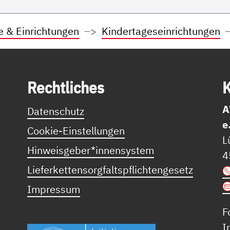
e & Einrichtungen
Kindertageseinrichtungen
Recht­li­ches
K
A
Datenschutz
e
Cookie-Einstellungen
L
Hinweisgeber*innensystem
4
Lieferkettensorgfaltspflichtengesetz
Impressum
F
I