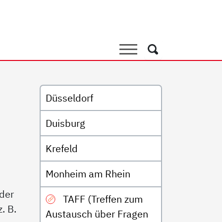
r*in-Ausbildung
Suche
Suche
Untermenü
Düsseldorf
Duisburg
Krefeld
Monheim am Rhein
oder
TAFF (Treffen zum
. B.
Austausch über Fragen