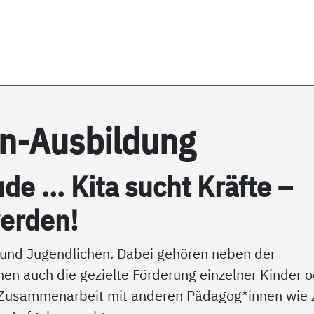
rhein e.V. | FAQ: Erziehe
in-Aus­bil­dung
­de ... Ki­ta sucht Kräf­te –
wer­den!
n und Jugendlichen. Dabei gehören neben der
en auch die gezielte Förderung einzelner Kinder 
e Zusammenarbeit mit anderen Pädagog*innen wie z