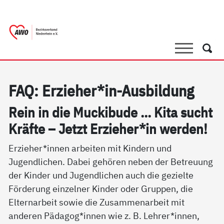
springen
AWO Bezirksverband Niederrhein e.V. 
Link zu Home
Suche
Such
FAQ: Er­zie­her*in-Aus­bil­dung
Rein in die Mu­cki­bu­de ... Ki­ta sucht
Kräf­te – Jetzt Er­zie­her*in wer­den!
Erzieher*innen arbeiten mit Kindern und
Jugendlichen. Dabei gehören neben der Betreuung
der Kinder und Jugendlichen auch die gezielte
Förderung einzelner Kinder oder Gruppen, die
Elternarbeit sowie die Zusammenarbeit mit
anderen Pädagog*innen wie z. B. Lehrer*innen,