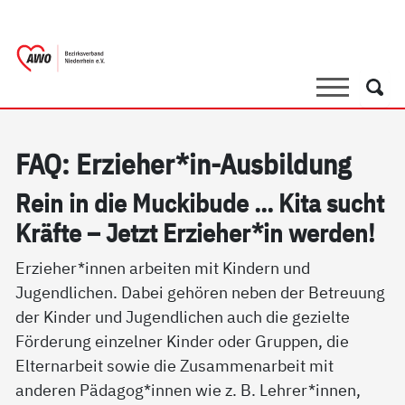
springen
AWO Bezirksverband Niederrhein e.V. 
Link zu Home
Suche
Such
FAQ: Er­zie­her*in-Aus­bil­dung
Rein in die Mu­cki­bu­de ... Ki­ta sucht
Kräf­te – Jetzt Er­zie­her*in wer­den!
Erzieher*innen arbeiten mit Kindern und
Jugendlichen. Dabei gehören neben der Betreuung
der Kinder und Jugendlichen auch die gezielte
Förderung einzelner Kinder oder Gruppen, die
Elternarbeit sowie die Zusammenarbeit mit
anderen Pädagog*innen wie z. B. Lehrer*innen,