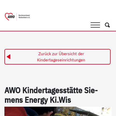
springen
AWO Bezirksverband Niederrhein e.V. 
Link zu Home
Suche
Such
Zurück zur Übersicht der
Kindertageseinrichtungen
AWO Kin­der­ta­ges­stät­te Sie­
mens En­er­gy Ki.Wis