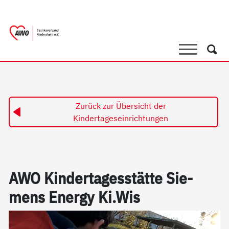
springen
AWO Bezirksverband Niederrhein e.V. 
Link zu Home
Suche
Such
Zurück zur Übersicht der
Kindertageseinrichtungen
AWO Kin­der­ta­ges­stät­te Sie­
mens En­er­gy Ki.Wis