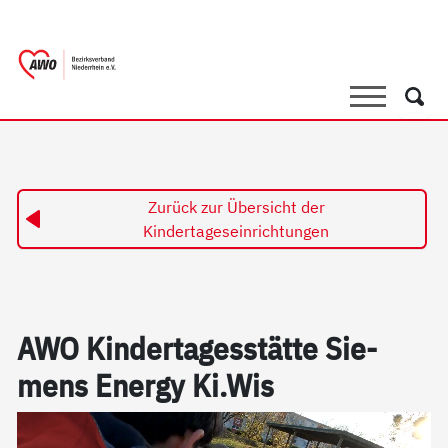
springen
AWO Bezirksverband Niederrhein e.V. 
Link zu Home
Suche
Such
Zurück zur Übersicht der
Kindertageseinrichtungen
AWO Kin­der­ta­ges­stät­te Sie­
mens En­er­gy Ki.Wis