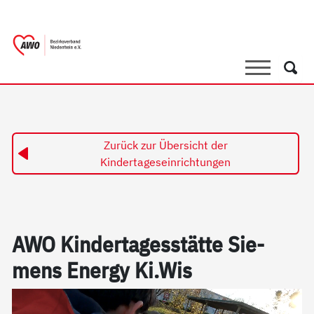
springen
AWO Bezirksverband Niederrhein e.V. 
Link zu Home
Suche
Such
Zurück zur Übersicht der
Kindertageseinrichtungen
AWO Kin­der­ta­ges­stät­te Sie­
mens En­er­gy Ki.Wis