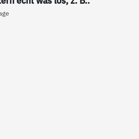
tern echt was los, z. B.:
tage