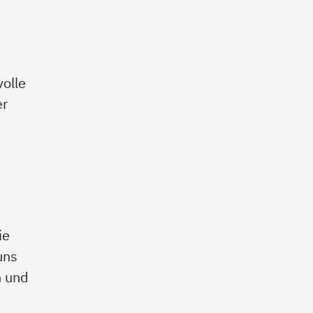
olle
er
ie
uns
n und