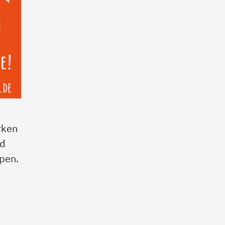
rken
nd
pen.