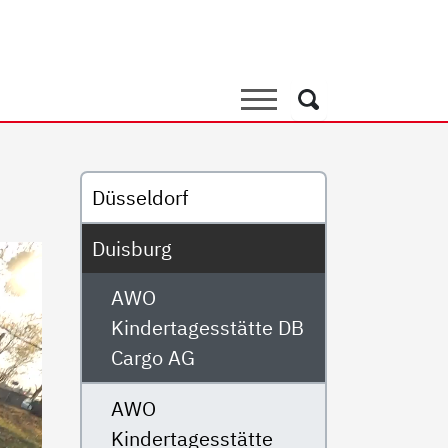
agesstätte DB Cargo AG
Suche
Suche
Untermenü
G
Düsseldorf
Duisburg
AWO
Kindertagesstätte DB
Cargo AG
AWO
Kindertagesstätte