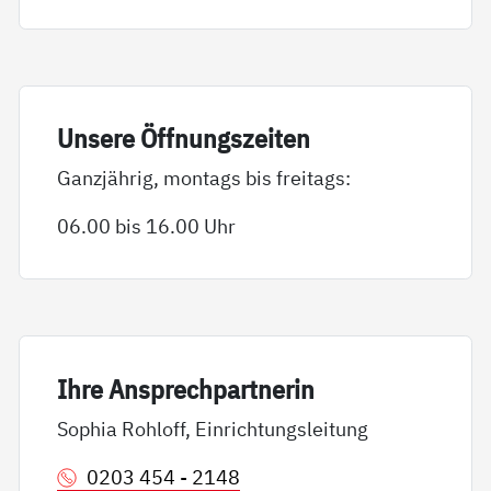
Un­se­re Öff­nungs­zei­ten
Ganzjährig, montags bis freitags:
06.00 bis 16.00 Uhr
Ih­re An­sp­rech­part­ne­rin
Sophia Rohloff, Einrichtungsleitung
0203 454 - 2148