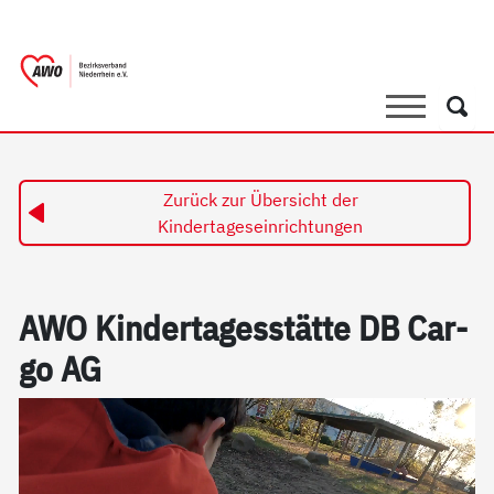
springen
AWO Bezirksverband Niederrhein e.V. 
Link zu Home
Suche
Such
Zurück zur Übersicht der
Kindertageseinrichtungen
AWO Kin­der­ta­ges­stät­te DB Car­
go AG