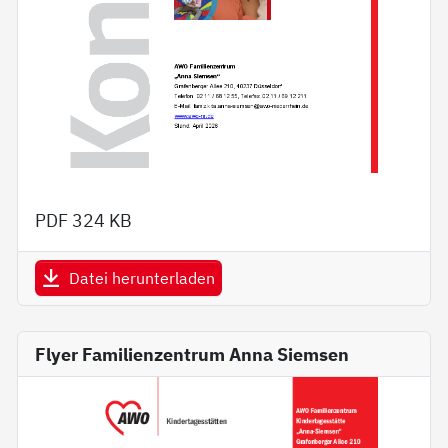
PDF
324 KB
Datei herunterladen
Flyer Familienzentrum Anna Siemsen