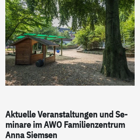
Ak­tu­el­le Ver­an­stal­tun­gen und Se­
mi­na­re im AWO Fa­mi­li­en­zen­trum
An­na Siem­sen