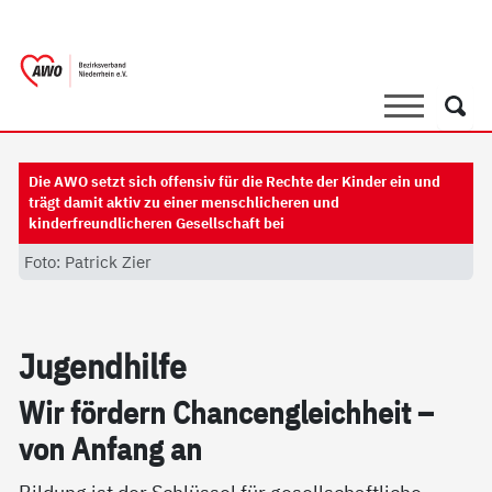
springen
AWO Bezirksverband Niederrhein e.V. 
Link zu Home
Suche
Such
Die AWO setzt sich offensiv für die Rechte der Kinder ein und
trägt damit aktiv zu einer menschlicheren und
kinderfreundlicheren Gesellschaft bei
Foto: Patrick Zier
Ju­gend­hil­fe
Wir för­dern Chan­cen­g­leich­heit –
von An­fang an
Bildung ist der Schlüssel für gesellschaftliche