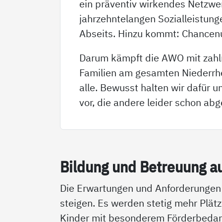
ein präventiv wirkendes Netzwe
jahrzehntelangen Sozialleistung
Abseits. Hinzu kommt: Chancenun
Darum kämpft die AWO mit zahlr
Familien am gesamten Niederrhe
alle. Bewusst halten wir dafür 
vor, die andere leider schon ab
Bil­dung und Be­t­reu­ung a
Die Erwartungen und Anforderunge
steigen. Es werden stetig mehr Plätz
Kinder mit besonderem Förderbedarf