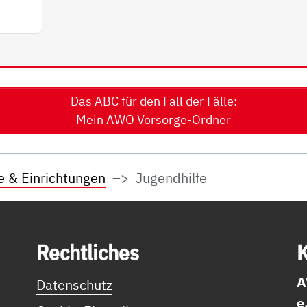
Das ABC für den Fall der Fälle:
Mein AWO Vorsorge-Ordner
e & Einrichtungen
Jugendhilfe
Recht­li­ches
K
A
Datenschutz
e