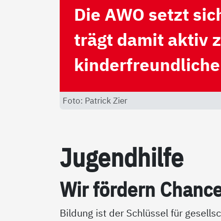
Die AWO setzt sich
trägt damit aktiv
kinderfreundliche
Foto: Patrick Zier
Ju­gend­hil­fe
Wir för­dern Chan­ce
Bildung ist der Schlüssel für gesells