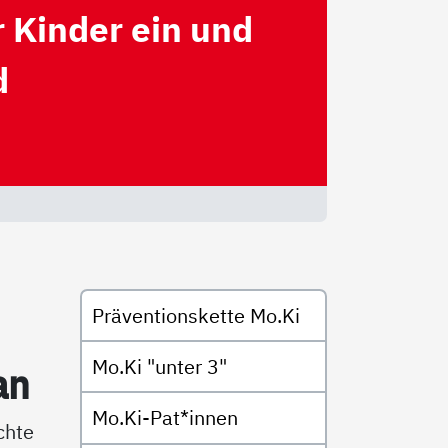
r Kinder ein und
d
Untermenü
Präventionskette Mo.Ki
Mo.Ki "unter 3"
an
Mo.Ki-Pat*innen
chte