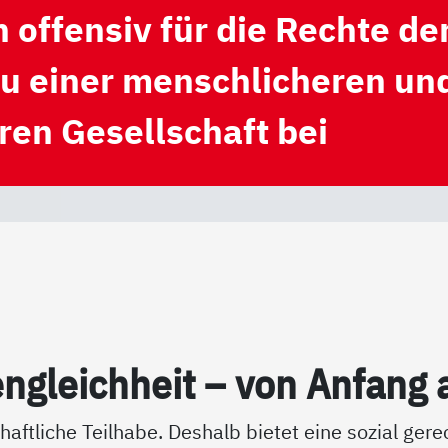
 offensiv für die Rechte de
 zu einer menschlicheren un
ren Gesellschaft bei
n­g­leich­heit – von An­fang 
chaftliche Teilhabe. Deshalb bietet eine sozial gere