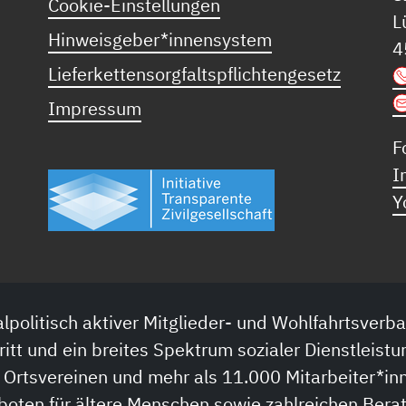
Cookie-Einstellungen
L
Hinweisgeber*innensystem
4
Lieferkettensorgfaltspflichtengesetz
Impressum
F
I
Y
lpolitisch aktiver Mitglieder- und Wohlfahrtsverba
ritt und ein breites Spektrum sozialer Dienstleistu
 Ortsvereinen und mehr als 11.000 Mitarbeiter*inn
boten für ältere Menschen sowie zahlreichen Bera