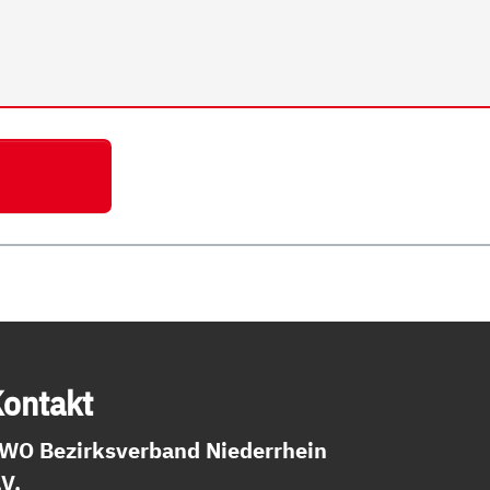
on­takt
WO Bezirksverband Niederrhein
.V.