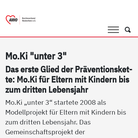
springen
AWO Bezirksverband Niederrhein e.V. |
Link zu Home
Suche
Such
Mo.Ki "un­ter 3"
Das ers­te Glied der Präv­en­ti­ons­ket­
te: Mo.Ki für El­tern mit Kin­dern bis
zum drit­ten Le­bens­jahr
Mo.Ki „unter 3“ startete 2008 als
Modellprojekt für Eltern mit Kindern bis
zum dritten Lebensjahr. Das
Gemeinschaftsprojekt der