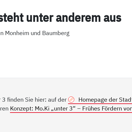
steht un­ter an­de­rem aus
ilen Monheim und Baumberg
3 finden Sie hier: auf der
Homepage der Stad
aren
Konzept: Mo.Ki „unter 3“ – Frühes Fördern vo