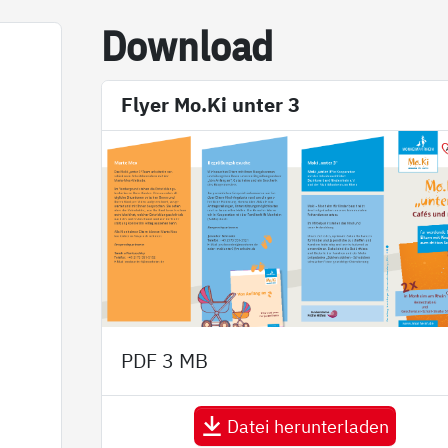
Down­load
n
Flyer Mo.Ki unter 3
PDF
3 MB
Datei herunterladen