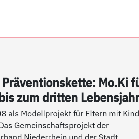
rhein e.V. | Mo.Ki "unter 
Präv­en­ti­ons­ket­te: Mo.Ki f
bis zum drit­ten Le­bens­jah
8 als Modellprojekt für Eltern mit Kin
. Das Gemeinschaftsprojekt der
erband Niederrhein und der Stadt