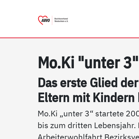
AWO Bezirksverband Nieder
Link zu Home
Mo.Ki "un­ter 3"
Das ers­te Glied der 
El­tern mit Kin­dern 
Mo.Ki „unter 3“ startete 200
bis zum dritten Lebensjahr
Arbeiterwohlfahrt Bezirksv