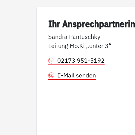
Ihr An­sp­rech­part­ne­ri
Sandra Pantuschky
Leitung Mo.Ki „unter 3“
02173 951-5192
E-Mail senden