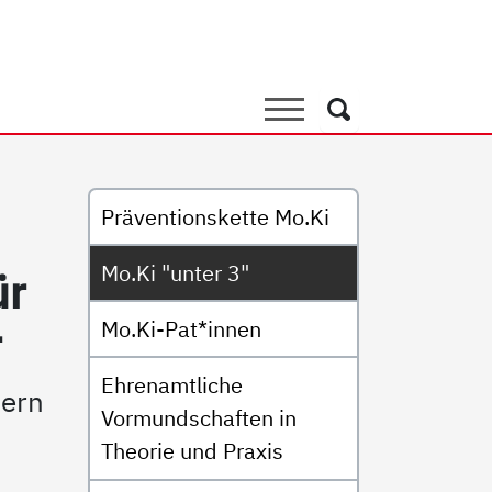
3"
Suche
Suche
Untermenü
Präventionskette Mo.Ki
Mo.Ki "unter 3"
ür
Mo.Ki-Pat*innen
r
Ehrenamtliche
dern
Vormundschaften in
Theorie und Praxis