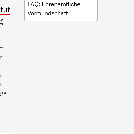
FAQ: Ehrenamtliche
tut
Vormundschaft
g
im
r
zu
r
age