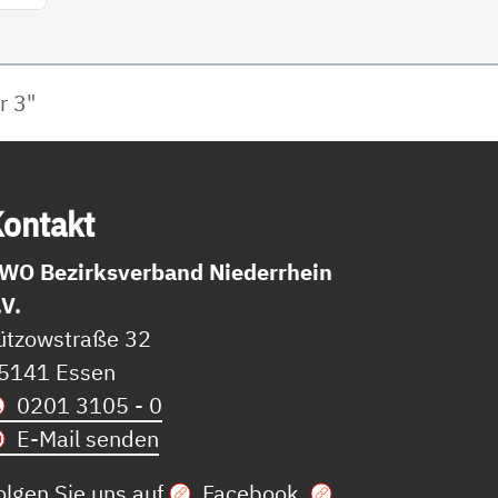
r 3"
on­takt
WO Bezirksverband Niederrhein
.V.
ützowstraße 32
5141 Essen
0201 3105 - 0
E-Mail senden
olgen Sie uns auf
Facebook
,