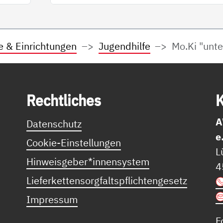
e & Einrichtungen
Jugendhilfe
Mo.Ki "unte
Recht­li­ches
K
A
Datenschutz
e
Cookie-Einstellungen
L
Hinweisgeber*innensystem
4
Lieferkettensorgfaltspflichtengesetz
Impressum
F