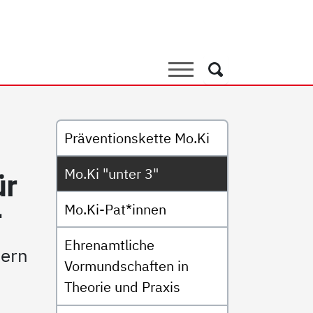
3"
Suche
Suche
Untermenü
Präventionskette Mo.Ki
Mo.Ki "unter 3"
ür
Mo.Ki-Pat*innen
r
Ehrenamtliche
dern
Vormundschaften in
Theorie und Praxis