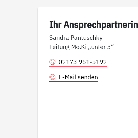
Ihr An­sp­rech­part­ne­ri
Sandra Pantuschky
Leitung Mo.Ki „unter 3“
02173 951-5192
E-Mail senden