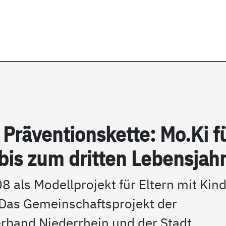
rhein e.V. | Mo.Ki "unter 
Präv­en­ti­ons­ket­te: Mo.Ki f
bis zum drit­ten Le­bens­jah
8 als Modellprojekt für Eltern mit Kin
. Das Gemeinschaftsprojekt der
erband Niederrhein und der Stadt