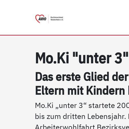
AWO Bezirksverband Nieder
Link zu Home
Mo.Ki "un­ter 3"
Das ers­te Glied der 
El­tern mit Kin­dern 
Mo.Ki „unter 3“ startete 200
bis zum dritten Lebensjahr
Arbeiterwohlfahrt Bezirksv