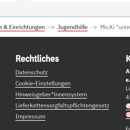
e & Einrichtungen
Jugendhilfe
Mo.Ki "unte
Recht­li­ches
K
A
Datenschutz
e
Cookie-Einstellungen
L
Hinweisgeber*innensystem
4
Lieferkettensorgfaltspflichtengesetz
Impressum
F