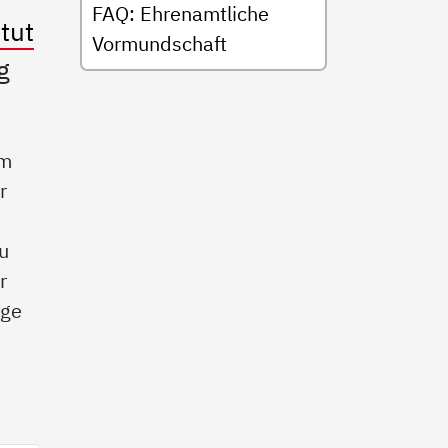
FAQ: Ehrenamtliche
tut
Vormundschaft
g
im
r
zu
r
age