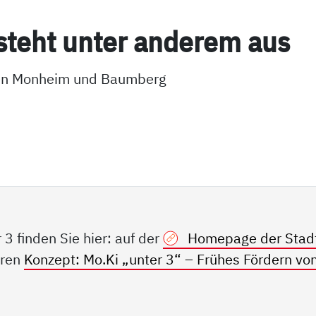
steht un­ter an­de­rem aus
ilen Monheim und Baumberg
3 finden Sie hier: auf der
Homepage der Stad
aren
Konzept: Mo.Ki „unter 3“ – Frühes Fördern vo