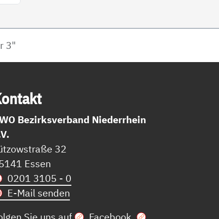
r 3"
on­takt
WO Bezirksverband Niederrhein
.V.
ützowstraße 32
5141 Essen
0201 3105 - 0
E-Mail senden
olgen Sie uns auf
Facebook
,