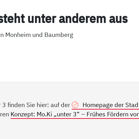
steht un­ter an­de­rem aus
ilen Monheim und Baumberg
3 finden Sie hier: auf der
Homepage der Stad
aren
Konzept: Mo.Ki „unter 3“ – Frühes Fördern vo