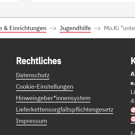
e & Einrichtungen
Jugendhilfe
Mo.Ki "unte
Recht­li­ches
K
A
Datenschutz
e
Cookie-Einstellungen
L
Hinweisgeber*innensystem
4
Lieferkettensorgfaltspflichtengesetz
Impressum
F