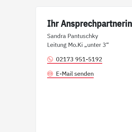
Ihr An­sp­rech­part­ne­ri
Sandra Pantuschky
Leitung Mo.Ki „unter 3“
02173 951-5192
E-Mail senden