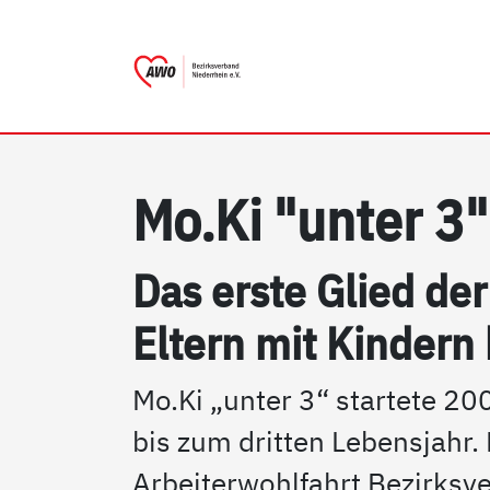
AWO Bezirksverband Nieder
Link zu Home
Mo.Ki "un­ter 3"
Das ers­te Glied der 
El­tern mit Kin­dern 
Mo.Ki „unter 3“ startete 200
bis zum dritten Lebensjahr
Arbeiterwohlfahrt Bezirksv