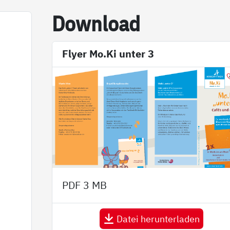
Down­load
n
Flyer Mo.Ki unter 3
PDF
3 MB
Datei herunterladen