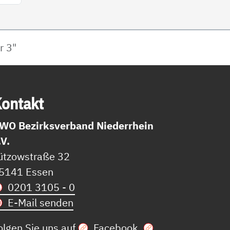
r 3"
on­takt
WO Bezirksverband Niederrhein
.V.
ützowstraße 32
5141 Essen
0201 3105 - 0
E-Mail senden
olgen Sie uns auf
Facebook
,