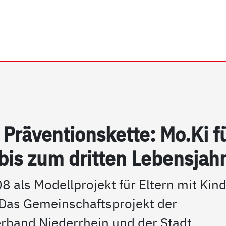
rhein e.V. | Mo.Ki "unter 
Präv­en­ti­ons­ket­te: Mo.Ki f
bis zum drit­ten Le­bens­jah
8 als Modellprojekt für Eltern mit Kin
. Das Gemeinschaftsprojekt der
erband Niederrhein und der Stadt