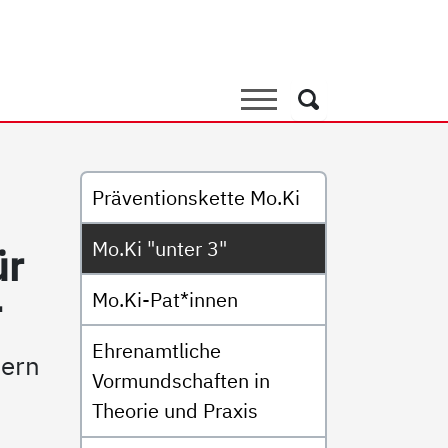
3"
Suche
Suche
Untermenü
Präventionskette Mo.Ki
Mo.Ki "unter 3"
ür
Mo.Ki-Pat*innen
r
Ehrenamtliche
dern
Vormundschaften in
Theorie und Praxis