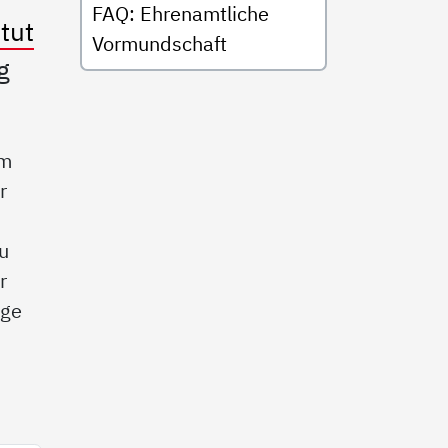
FAQ: Ehrenamtliche
tut
Vormundschaft
g
im
r
zu
r
age