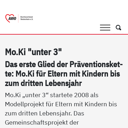
springen
AWO Bezirksverband Niederrhein e.V. |
Link zu Home
Suche
Such
Mo.Ki "un­ter 3"
Das ers­te Glied der Präv­en­ti­ons­ket­
te: Mo.Ki für El­tern mit Kin­dern bis
zum drit­ten Le­bens­jahr
Mo.Ki „unter 3“ startete 2008 als
Modellprojekt für Eltern mit Kindern bis
zum dritten Lebensjahr. Das
Gemeinschaftsprojekt der