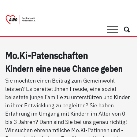
springen
AWO Bezirksverband Niederrhein e.V. 
Link zu Home
Suche
Such
Mo.Ki-Pa­ten­schaf­ten
Kin­dern ei­ne neue Chan­ce ge­ben
Sie möchten einen Beitrag zum Gemeinwohl
leisten? Es bereitet Ihnen Freude, eine sozial
belastete junge Familie zu unterstützen und Kinder
in ihrer Entwicklung zu begleiten? Sie haben
Erfahrung im Umgang mit Kindern im Alter von 0
bis 3 Jahren? Dann sind Sie bei uns genau richtig!
Wir suchen ehrenamtliche Mo.Ki-Patinnen und -