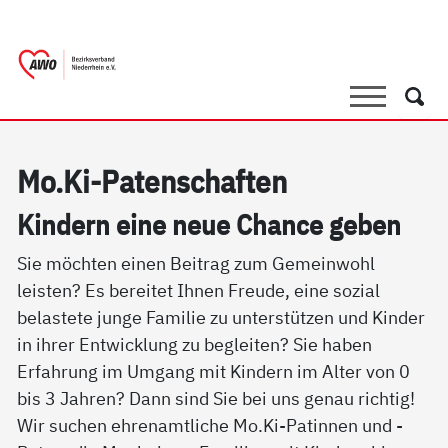
springen
AWO Bezirksverband Niederrhein e.V. 
Link zu Home
Suche
Such
Mo.Ki-Pa­ten­schaf­ten
Kin­dern ei­ne neue Chan­ce ge­ben
Sie möchten einen Beitrag zum Gemeinwohl
leisten? Es bereitet Ihnen Freude, eine sozial
belastete junge Familie zu unterstützen und Kinder
in ihrer Entwicklung zu begleiten? Sie haben
Erfahrung im Umgang mit Kindern im Alter von 0
bis 3 Jahren? Dann sind Sie bei uns genau richtig!
Wir suchen ehrenamtliche Mo.Ki-Patinnen und -