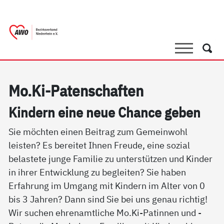
springen
AWO Bezirksverband Niederrhein e.V. 
Link zu Home
Suche
Such
Mo.Ki-Pa­ten­schaf­ten
Kin­dern ei­ne neue Chan­ce ge­ben
Sie möchten einen Beitrag zum Gemeinwohl
leisten? Es bereitet Ihnen Freude, eine sozial
belastete junge Familie zu unterstützen und Kinder
in ihrer Entwicklung zu begleiten? Sie haben
Erfahrung im Umgang mit Kindern im Alter von 0
bis 3 Jahren? Dann sind Sie bei uns genau richtig!
Wir suchen ehrenamtliche Mo.Ki-Patinnen und -