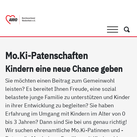
springen
AWO Bezirksverband Niederrhein e.V. 
Link zu Home
Suche
Such
Mo.Ki-Pa­ten­schaf­ten
Kin­dern ei­ne neue Chan­ce ge­ben
Sie möchten einen Beitrag zum Gemeinwohl
leisten? Es bereitet Ihnen Freude, eine sozial
belastete junge Familie zu unterstützen und Kinder
in ihrer Entwicklung zu begleiten? Sie haben
Erfahrung im Umgang mit Kindern im Alter von 0
bis 3 Jahren? Dann sind Sie bei uns genau richtig!
Wir suchen ehrenamtliche Mo.Ki-Patinnen und -