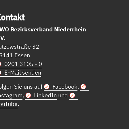
on­takt
WO Bezirksverband Niederrhein
.V.
ützowstraße 32
5141 Essen
0201 3105 - 0
E-Mail senden
olgen Sie uns auf
Facebook
,
nstagram
,
LinkedIn
und
ouTube
.