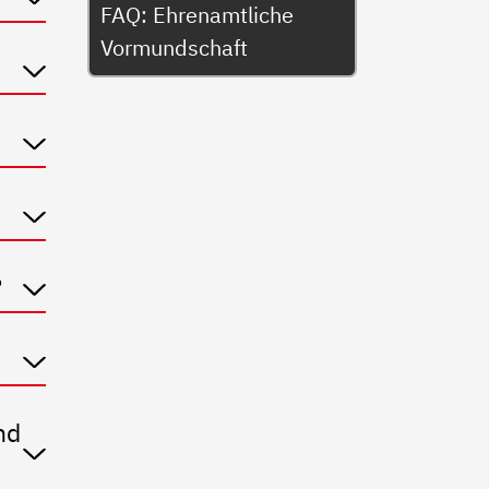
FAQ: Ehrenamtliche
Vormundschaft
?
nd