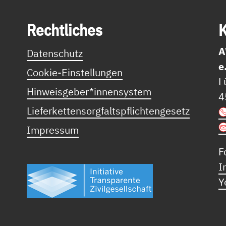
Recht­li­ches
K
A
Datenschutz
e
Cookie-Einstellungen
L
Hinweisgeber*innensystem
4
Lieferkettensorgfaltspflichtengesetz
Impressum
F
I
Y