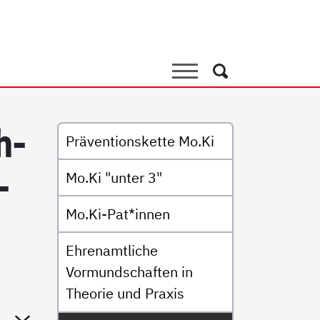
mtliche Vormundschaft
Suche
Suche
Untermenü
h­
Präventionskette Mo.Ki
­
Mo.Ki "unter 3"
Mo.Ki-Pat*innen
Ehrenamtliche
Vormundschaften in
Theorie und Praxis