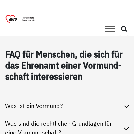
springen
AWO Bezirksverband Niederrhein e.V. 
Link zu Home
Suche
Such
FAQ für Men­schen, die sich für
das Eh­ren­amt ei­ner Vor­mund­
schaft in­ter­es­sie­ren
Was ist ein Vormund?
Was sind die rechtlichen Grundlagen für
eine Vormundschaft?