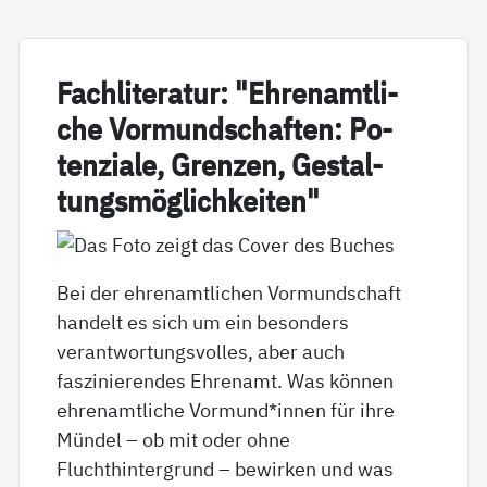
Fach­li­te­ra­tur: "Eh­renamt­li­
che Vor­mund­schaf­ten: Po­
ten­zia­le, Gren­zen, Ge­stal­
tungs­mög­lich­kei­ten"
Bei der ehrenamtlichen Vormundschaft
handelt es sich um ein besonders
verantwortungsvolles, aber auch
faszinierendes Ehrenamt. Was können
ehrenamtliche Vormund*innen für ihre
Mündel – ob mit oder ohne
Fluchthintergrund – bewirken und was