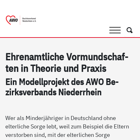
springen
AWO Bezirksverband Niederrhein e.V. 
Link zu Home
Suche
Such
Eh­renamt­li­che Vor­mund­schaf­
ten in The­o­rie und Pra­xis
Ein Mo­dell­pro­jekt des AWO Be­
zirks­ver­bands Nie­der­r­hein
Wer als Minderjähriger in Deutschland ohne
elterliche Sorge lebt, weil zum Beispiel die Eltern
verstorben sind, mit der elterlichen Sorge