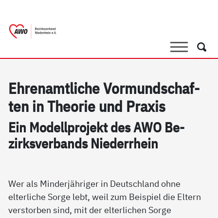
springen
AWO Bezirksverband Niederrhein e.V. 
Link zu Home
Suche
Such
Eh­renamt­li­che Vor­mund­schaf­
ten in The­o­rie und Pra­xis
Ein Mo­dell­pro­jekt des AWO Be­
zirks­ver­bands Nie­der­r­hein
Wer als Minderjähriger in Deutschland ohne
elterliche Sorge lebt, weil zum Beispiel die Eltern
verstorben sind, mit der elterlichen Sorge