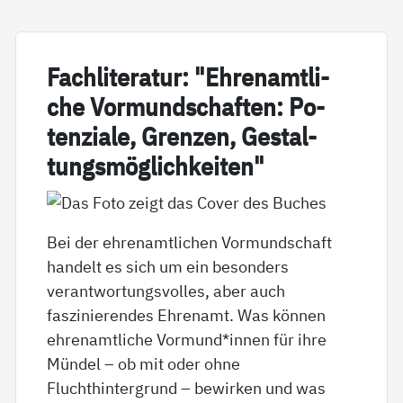
Fach­li­te­ra­tur: "Eh­renamt­li­
che Vor­mund­schaf­ten: Po­
ten­zia­le, Gren­zen, Ge­stal­
tungs­mög­lich­kei­ten"
Bei der ehrenamtlichen Vormundschaft
handelt es sich um ein besonders
verantwortungsvolles, aber auch
faszinierendes Ehrenamt. Was können
ehrenamtliche Vormund*innen für ihre
Mündel – ob mit oder ohne
Fluchthintergrund – bewirken und was