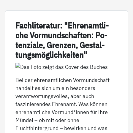
Fach­li­te­ra­tur: "Eh­renamt­li­
che Vor­mund­schaf­ten: Po­
ten­zia­le, Gren­zen, Ge­stal­
tungs­mög­lich­kei­ten"
Bei der ehrenamtlichen Vormundschaft
handelt es sich um ein besonders
verantwortungsvolles, aber auch
faszinierendes Ehrenamt. Was können
ehrenamtliche Vormund*innen für ihre
Mündel – ob mit oder ohne
Fluchthintergrund – bewirken und was