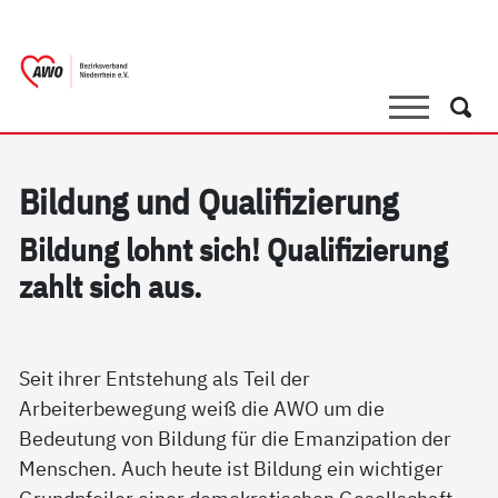
springen
AWO Bezirksverband Niederrhein e.V. |
Link zu Home
Suche
Such
Bil­dung und Qua­li­fi­zie­rung
Bil­dung lohnt sich! Qua­li­fi­zie­rung
zahlt sich aus.
Seit ihrer Entstehung als Teil der
Arbeiterbewegung weiß die AWO um die
Bedeutung von Bildung für die Emanzipation der
Menschen. Auch heute ist Bildung ein wichtiger