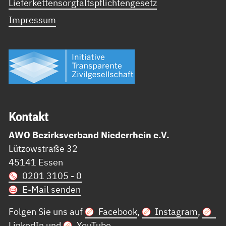
Lieferkettensorgfaltspflichtengesetz
Impressum
Kon­takt
AWO Bezirksverband Niederrhein e.V.
Lützowstraße 32
45141 Essen
0201 3105 - 0
E-Mail senden
Folgen Sie uns auf
Facebook
,
Instagram
,
LinkedIn
und
YouTube
.