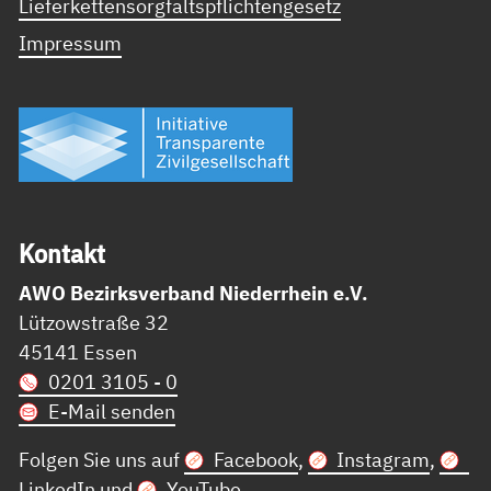
Lieferkettensorgfaltspflichtengesetz
Impressum
Kon­takt
AWO Bezirksverband Niederrhein e.V.
Lützowstraße 32
45141 Essen
0201 3105 - 0
E-Mail senden
Folgen Sie uns auf
Facebook
,
Instagram
,
LinkedIn
und
YouTube
.