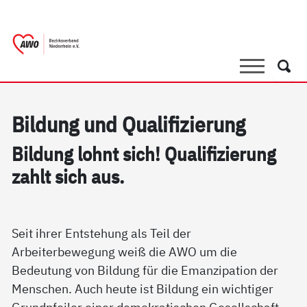
springen
AWO Bezirksverband Niederrhein e.V. |
Link zu Home
Suche
Such
Bil­dung und Qua­li­fi­zie­rung
Bil­dung lohnt sich! Qua­li­fi­zie­rung
zahlt sich aus.
Seit ihrer Entstehung als Teil der
Arbeiterbewegung weiß die AWO um die
Bedeutung von Bildung für die Emanzipation der
Menschen. Auch heute ist Bildung ein wichtiger