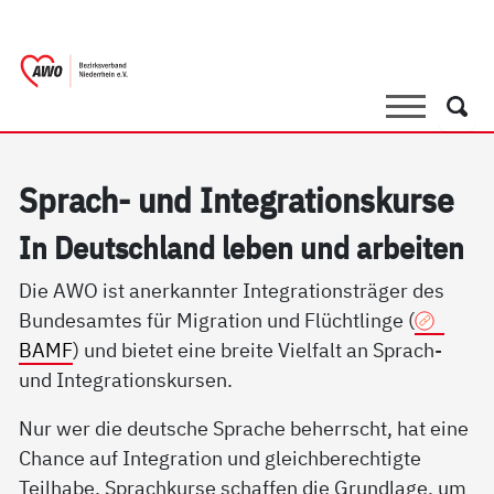
springen
AWO Bezirksverband Niederrhein e.V. |
Link zu Home
Suche
Such
Sprach- und In­te­g­ra­ti­ons­kur­se
In Deut­sch­land le­ben und ar­bei­ten
Die AWO ist anerkannter Integrationsträger des
Bundesamtes für Migration und Flüchtlinge (
BAMF
) und bietet eine breite Vielfalt an Sprach-
und Integrationskursen.
Nur wer die deutsche Sprache beherrscht, hat eine
Chance auf Integration und gleichberechtigte
Teilhabe. Sprachkurse schaffen die Grundlage, um