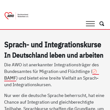
springen
AWO Bezirksverband Niederrhein e.V. |
Link zu Home
Suche
Such
Sprach- und In­te­g­ra­ti­ons­kur­se
In Deut­sch­land le­ben und ar­bei­ten
Die AWO ist anerkannter Integrationsträger des
Bundesamtes für Migration und Flüchtlinge (
BAMF
) und bietet eine breite Vielfalt an Sprach-
und Integrationskursen.
Nur wer die deutsche Sprache beherrscht, hat eine
Chance auf Integration und gleichberechtigte
Teilhabe. Sprachkurse schaffen die Grundlage, um