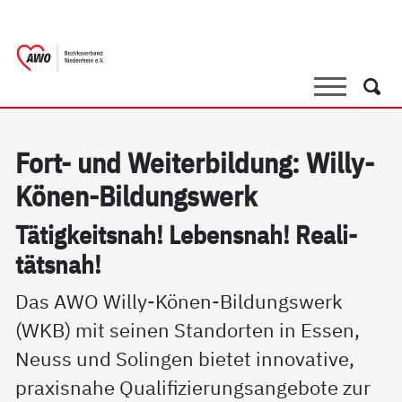
springen
AWO Bezirksverband Niederrhein e.V. |
Link zu Home
Suche
Such
Fort- und Wei­ter­bil­dung: Wil­ly-
Kö­nen-Bil­dungs­werk
Tä­tig­keits­nah! Le­bens­nah! Rea­li­
täts­nah!
Das AWO Willy-Könen-Bildungswerk
(WKB) mit seinen Standorten in Essen,
Neuss und Solingen bietet innovative,
praxisnahe Qualifizierungsangebote zur