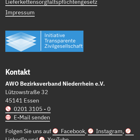
Lieferkettensorgfaltspflichtengesetz
Impressum
Kon­takt
AWO Bezirksverband Niederrhein e.V.
Lützowstraße 32
45141 Essen
0201 3105 - 0
E-Mail senden
Folgen Sie uns auf
Facebook
,
Instagram
,
LinkedIn
und
YouTube
.