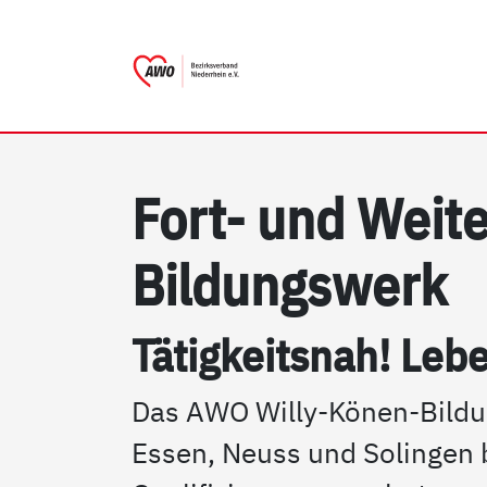
AWO Bezirksverband Nieder
Link zu Home
Fort- und Wei­te
Bil­dungs­werk
Tä­tig­keits­nah! Le­b
Das AWO Willy-Könen-Bildu
Essen, Neuss und Solingen b