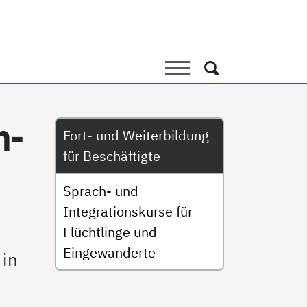
terbildung für Beschäftigt
Suche
Suche
Untermenü
n-
Fort- und Weiterbildung
für Beschäftigte
Sprach- und
Integrationskurse für
Flüchtlinge und
Eingewanderte
 in