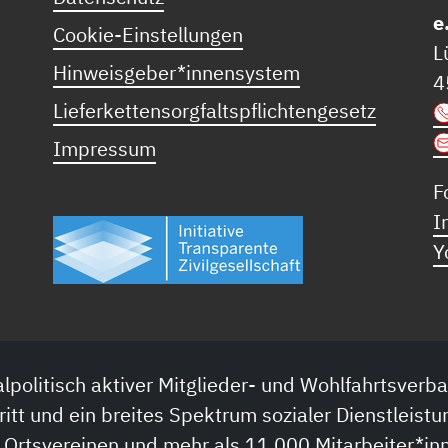
e
Cookie-Einstellungen
L
Hinweisgeber*innensystem
4
Lieferkettensorgfaltspflichtengesetz
Impressum
F
I
Y
lpolitisch aktiver Mitglieder- und Wohlfahrtsverba
ritt und ein breites Spektrum sozialer Dienstleistu
 Ortsvereinen und mehr als 11.000 Mitarbeiter*inn