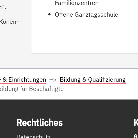
Familienzentren
en.
Offene Ganztagsschule
-Könen-
e & Einrichtungen
Bildung & Qualifizierung
bildung für Beschäftigte
Recht­li­ches
K
A
Datenschutz