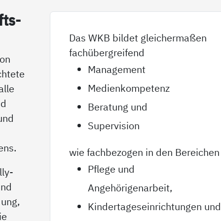
fts­
Das WKB bildet gleichermaßen
fachübergreifend
von
Management
chtete
Medienkompetenz
alle
nd
Beratung und
 und
Supervision
ens.
wie fachbezogen in den Bereichen
Pflege und
ly-
und
Angehörigenarbeit,
dung,
Kindertageseinrichtungen un
ie