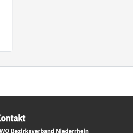
on­takt
WO Bezirksverband Niederrhein