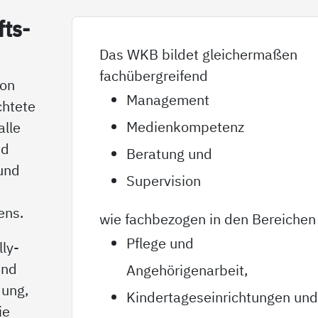
fts­
Das WKB bildet gleichermaßen
fachübergreifend
von
Management
chtete
Medienkompetenz
alle
nd
Beratung und
 und
Supervision
ens.
wie fachbezogen in den Bereichen
Pflege und
ly-
und
Angehörigenarbeit,
dung,
Kindertageseinrichtungen un
ie