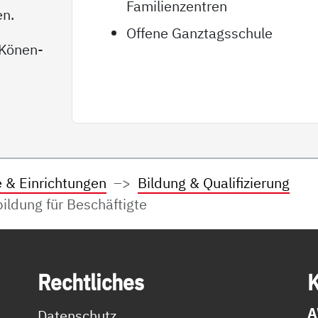
Familienzentren
en.
Offene Ganztagsschule
-Könen-
e & Einrichtungen
Bildung & Qualifizierung
bildung für Beschäftigte
Recht­li­ches
K
A
Datenschutz