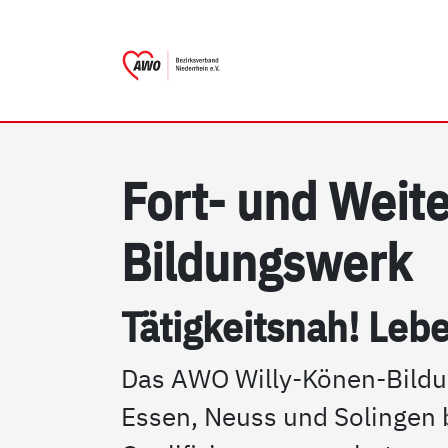
AWO Bezirksverband Nieder
Link zu Home
Fort- und Wei­te
Bil­dungs­werk
Tä­tig­keits­nah! Le­b
Das AWO Willy-Könen-Bildu
Essen, Neuss und Solingen b