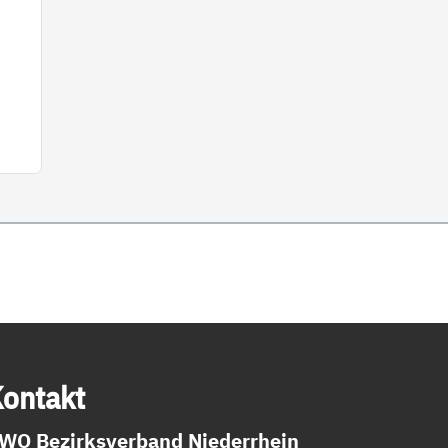
on­takt
WO Bezirksverband Niederrhein