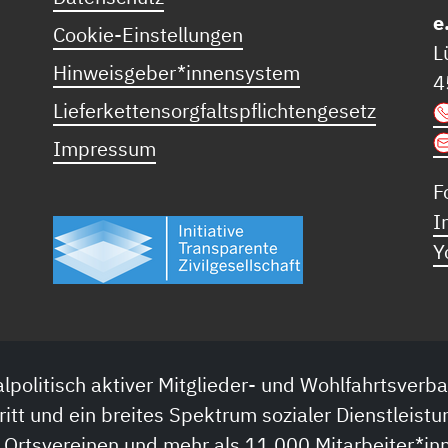
e
Cookie-Einstellungen
L
Hinweisgeber*innensystem
4
Lieferkettensorgfaltspflichtengesetz
Impressum
F
I
Y
lpolitisch aktiver Mitglieder- und Wohlfahrtsverba
ritt und ein breites Spektrum sozialer Dienstleistu
 Ortsvereinen und mehr als 11.000 Mitarbeiter*inn