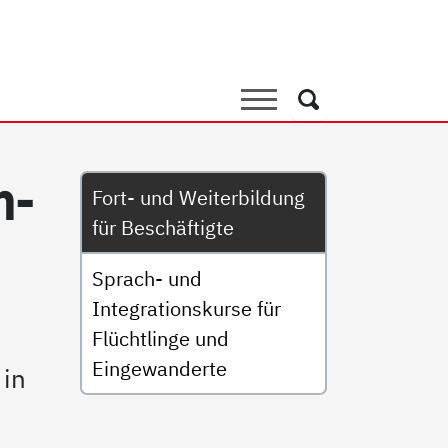
terbildung für Beschäftigt
Suche
Suche
Untermenü
n-
Fort- und Weiterbildung
für Beschäftigte
Sprach- und
Integrationskurse für
Flüchtlinge und
Eingewanderte
 in