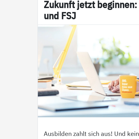
Zu­kunft jetzt be­gin­nen:
und FSJ
Ausbilden zahlt sich aus! Und kei