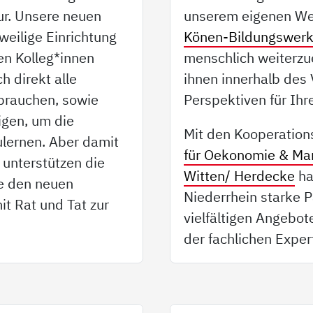
ur. Unsere neuen
unserem eigenen We
weilige Einrichtung
Könen-Bildungswer
uen Kolleg*innen
menschlich weiterzu
h direkt alle
ihnen innerhalb des 
t brauchen, sowie
Perspektiven für Ihr
igen, um die
Mit den Kooperation
lernen. Aber damit
für Oekonomie & M
n unterstützen die
Witten/ Herdecke
ha
ie den neuen
Niederrhein starke 
it Rat und Tat zur
vielfältigen Angebot
der fachlichen Expert