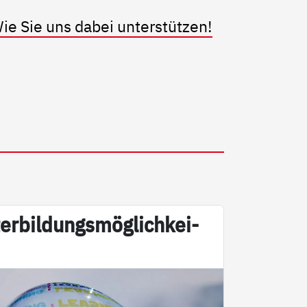
ie Sie uns dabei unterstützen!
er­bil­dungs­mög­lich­kei­