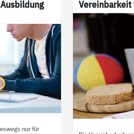
 Aus­bil­dung
Ve­r­ein­bar­kei
neswegs nur für