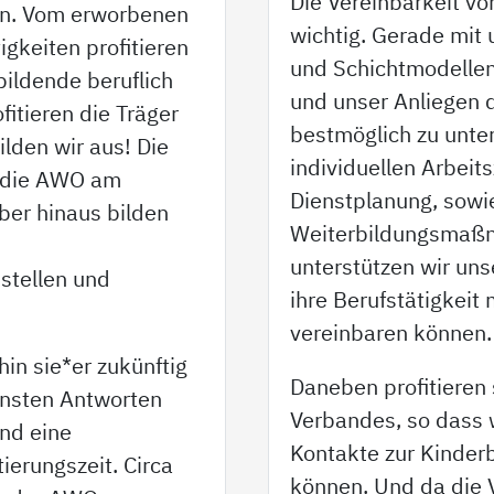
Die Vereinbarkeit vo
nen. Vom erworbenen
wichtig. Gerade mit 
gkeiten profitieren
und Schichtmodellen
bildende beruflich
und unser Anliegen 
fitieren die Träger
bestmöglich zu unter
lden wir aus! Die
individuellen Arbeits
t die AWO am
Dienstplanung, sowi
ber hinaus bilden
Weiterbildungsmaßn
unterstützen wir uns
sstellen und
ihre Berufstätigkeit
vereinbaren können.
hin sie*er zukünftig
Daneben profitieren s
ensten Antworten
Verbandes, so dass 
ind eine
Kontakte zur Kinder
ierungszeit. Circa
können. Und da die 