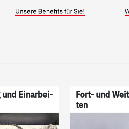
Unsere Benefits für Sie!
W
 und Ein­ar­bei­
Fort- und Wei­t
ten