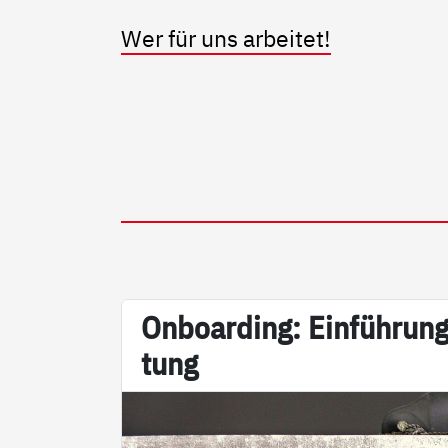
Wer für uns arbeitet!
On­boar­ding: Ein­füh­rung
tung