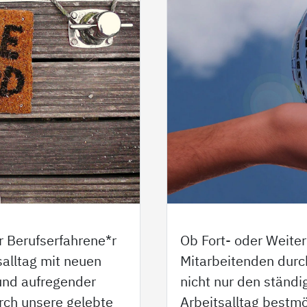
r Berufserfahrene*r
Ob Fort- oder Weiter
salltag mit neuen
Mitarbeitenden durc
 und aufregender
nicht nur den ständ
rch unsere gelebte
Arbeitsalltag bestmö